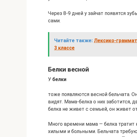
Через 8-9 дней у зайчат появятся зубы
сами.
Читайте также:
Лексико-граммати
3 классе
Белки весной
У
белки
тоже появляются весной бельчата. О
видят. Мама-белка о них заботится, 
белка не живет с семьей, он живет о
Много времени мама — белка тратит н
хилыми и больными. Бельчата требую