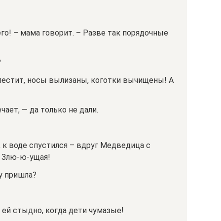
го! – мама говорит. – Разве так порядочные
?
лестит, носы вылизаны, коготки вычищены! А
чает, — да только не дали.
, к воде спустился – вдруг Медведица с
 Злю-ю-ущая!
ку пришла?
 ей стыдно, когда дети чумазые!