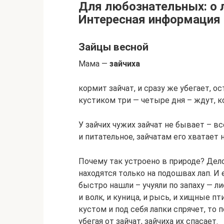
Для любознательных: о 
Интересная информация
Зайцы весной
Мама —
зайчиха
кормит зайчат, и сразу же убегает, ос
кустиком три — четыре дня – ждут, к
У зайчих чужих зайчат не бывает – вс
и питательное, зайчатам его хватает н
Почему так устроено в природе? Дело
находятся только на подошвах лап. И 
быстро нашли – учуяли по запаху — лис
и волк, и куница, и рысь, и хищные п
кустом и под себя лапки спрячет, то 
убегая от зайчат, зайчиха их спасает.