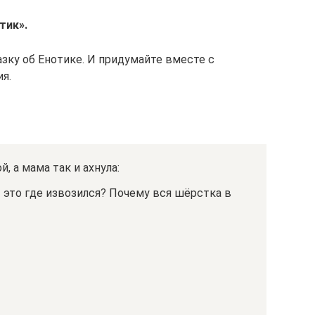
тик».
зку об Енотике. И придумайте вместе с
я.
 а мама так и ахнула:
 это где извозился? Почему вся шёрстка в