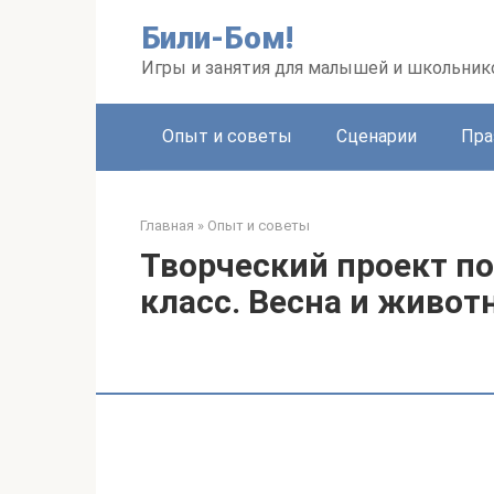
Перейти
Били-Бом!
к
контенту
Игры и занятия для малышей и школьник
Опыт и советы
Сценарии
Пра
Главная
»
Опыт и советы
Творческий проект п
класс. Весна и живот