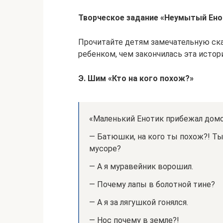
Творческое задание «Неумытый Ено
Прочитайте детям замечательную ска
ребенком, чем закончилась эта истори
Э. Шим «Кто на кого похож?»
«Маленький Енотик прибежал домой,
— Батюшки, на кого ты похож?! Ты
мусоре?
— А я муравейник ворошил.
— Почему лапы в болотной тине?
— А я за лягушкой гонялся.
— Нос почему в земле?!