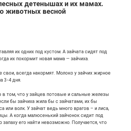
лесных детенышах и их мамах.
 о животных весной
тавляя их одних под кустом. А зайчата сидят под
огда их покормит новая мама — зайчиха.
е свои, всегда накормят. Молоко у зайчих жирное
а 3-4 дня.
 в том, что у зайцев потовые и сальные железы
если бы зайчиха жила бы с зайчатами, их бы
а или волк. У зайчат ведь много врагов – и лиса,
тицы. А когда малюсенький зайчонок сидит под
по запаху его найти невозможно. Получается, что