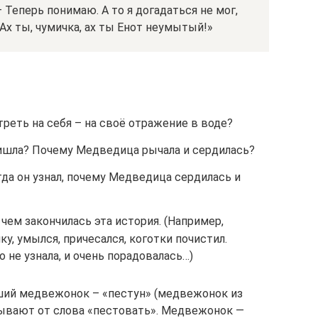
– Теперь понимаю. А то я догадаться не мог,
Ах ты, чумичка, ах ты Енот неумытый!»
реть на себя – на своё отражение в воде?
ишла? Почему Медведица рычала и сердилась?
гда он узнал, почему Медведица сердилась и
чем закончилась эта история. (Например,
у, умылся, причесался, коготки почистил.
 не узнала, и очень порадовалась…)
ший медвежонок – «пестун» (медвежонок из
зывают от слова «пестовать». Медвежонок —