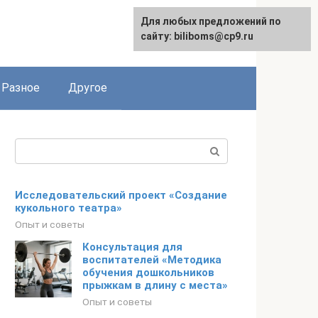
Для любых предложений по
сайту: biliboms@cp9.ru
Разное
Другое
Поиск:
Исследовательский проект «Создание
кукольного театра»
Опыт и советы
Консультация для
воспитателей «Методика
обучения дошкольников
прыжкам в длину с места»
Опыт и советы