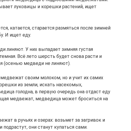
рывает луковицы и корешки растений, ищет
тся, катается, старается размяться после зимней
у. И ищет еду.
ди линяют. У них выпадает зимняя густая
темная. Всё лето шерсть будет снова расти и
ая (осенью медведи не линяют).
медвежат своим молоком, но и учит их самих
решки из земли, искать насекомых,
едица голодна, в первую очередь она отдаст еду
щая медвежат, медведица может броситься на
жат в ручьях и озерах: возьмет за загривок и
 подрастут, они станут купаться сами.