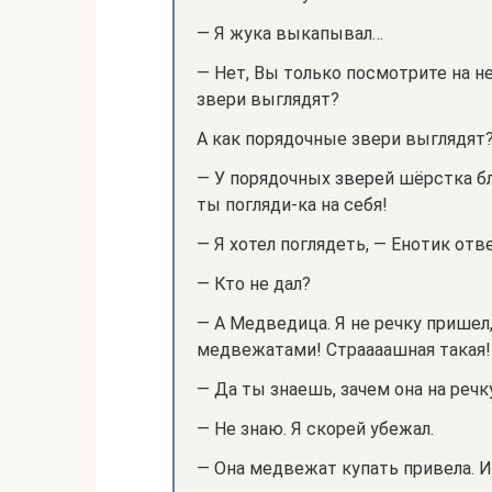
— Я жука выкапывал…
— Нет, Вы только посмотрите на не
звери выглядят?
А как порядочные звери выглядят
— У порядочных зверей шёрстка б
ты погляди-ка на себя!
— Я хотел поглядеть, — Енотик отве
— Кто не дал?
— А Медведица. Я не речку пришел
медвежатами! Страааашная такая!
— Да ты знаешь, зачем она на реч
— Не знаю. Я скорей убежал.
— Она медвежат купать привела. И