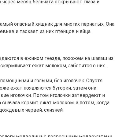
о через месяц бельчата открывают глаза и
 самый опасный хищник для многих пернатых. Она
евьев и таскает из них птенцов и яйца.
ождаются в ежином гнезде, похожем на шалаш из
вскармливает ежат молоком, заботится о них.
спомощными и голыми, без иголочек. Спустя
оже ежат появляются бугорки, затем они
ькие иголочки. Потом иголочки затвердеют и
 сначала кормит ежат молоком, а потом, когда
 дождевых червей, слизней.
 берлоги медведица с подросшими медвежатами.