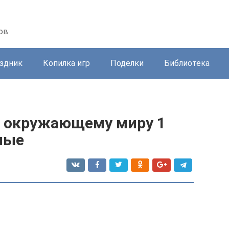
ов
здник
Копилка игр
Поделки
Библиотека
о окружающему миру 1
ные