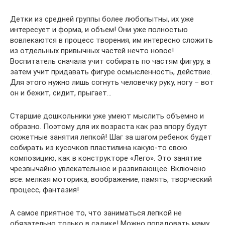
Детки из средней группы более любопытны, их уже
интересует и форма, и объем! Они уже полностью
вовлекаются в процесс творения, им интересно сложить
из отдельных привычных частей нечто новое!
Воспитатель сначала учит собирать по частям фигуру, а
затем учит придавать фигуре осмысленность, действие.
Для этого нужно лишь согнуть человечку руку, ногу – вот
он и бежит, сидит, прыгает…
Старшие дошкольники уже умеют мыслить объемно и
образно. Поэтому для их возраста как раз впору будут
сюжетные занятия лепкой! Шаг за шагом ребенок будет
собирать из кусочков пластилина какую-то свою
композицию, как в конструкторе «Лего». Это занятие
чрезвычайно увлекательное и развивающее. Включено
все: мелкая моторика, воображение, память, творческий
процесс, фантазия!
А самое приятное то, что заниматься лепкой не
обязательно только в садике! Можно порадовать маму,