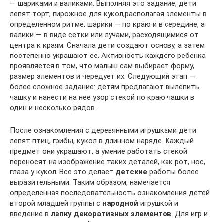
— шариками и валиками. Выполняя это задание, дети
лепят торт, пирожное для кукол,располагая элементы в
определенном ритме: шарики — по краю и в середине, а
валики — в виде сетки или лучами, расходящимися от
центра к краям. Сначала дети создают основу, а затем
постепенно украшают ее. Активность каждого ребенка
проявляется в том, что малыш сам выбирает форму,
размер элементов и чередует их. Следующий этап —
более сложное задание: детям предлагают вылепить
чашку и нанести на нее узор стекой по краю чашки в
один и несколько рядов.
После ознакомления с деревянными игрушками дети
лепят птиц, грибы, кукол в длинном наряде. Каждый
предмет они украшают, а умение работать стекой
переносят на изображение таких деталей, как рот, нос,
глаза у кукол. Все это делает
детские
работы более
выразительными. Таким образом, намечается
определенная последовательность ознакомления детей
второй младшей группы с
народной
игрушкой и
введение в
лепку декоративных элементов
. Для игр и