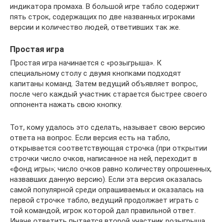
индикатора промаха. В большой игре табло содержит
пять строк, содержащих по две названных игроками
версии и количество людей, ответивших так же.
Простая игра
Простая игра начинается с «розыгрыша». К
специальному столу с двумя кнопками подходят
капитаны команд. Затем ведущий объявляет вопрос,
после чего каждый участник старается быстрее своего
оппонента нажать свою кнопку.
Тот, кому удалось это сделать, называет свою версию
ответа на вопрос. Если версия есть на табло,
открывается соответствующая строчка (при открытии
строчки число очков, написанное на ней, переходит в
«фонд игры»; число очков равно количеству опрошенных,
назвавших данную версию). Если эта версия оказалась
самой популярной среди опрашиваемых и оказалась на
первой строчке табло, ведущий продолжает играть с
той командой, игрок которой дал правильной ответ.
Иначе ответить пытается второй участник розыгрыша.