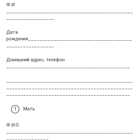
Ф.И.
_____________________________________________
_________________
Дата
рождения_____________________________________
_________________
Домашний адрес, телефон
____________________________________________
_____________________________________________
_____________________________________________
____________________________________________
Мать
Ф.И.О.
_____________________________________________
_______________