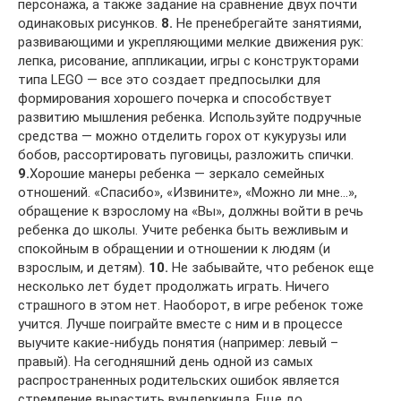
персонажа, а также задание на сравнение двух почти
одинаковых рисунков.
8.
Не пренебрегайте занятиями,
развивающими и укрепляющими мелкие движения рук:
лепка, рисование, аппликации, игры с конструкторами
типа LEGO — все это создает предпосылки для
формирования хорошего почерка и способствует
развитию мышления ребенка. Используйте подручные
средства — можно отделить горох от кукурузы или
бобов, рассортировать пуговицы, разложить спички.
9.
Хорошие манеры ребенка — зеркало семейных
отношений. «Спасибо», «Извините», «Можно ли мне…»,
обращение к взрослому на «Вы», должны войти в речь
ребенка до школы. Учите ребенка быть вежливым и
спокойным в обращении и отношении к людям (и
взрослым, и детям).
10.
Не забывайте, что ребенок еще
несколько лет будет продолжать играть. Ничего
страшного в этом нет. Наоборот, в игре ребенок тоже
учится. Лучше поиграйте вместе с ним и в процессе
выучите какие-нибудь понятия (например: левый –
правый). На сегодняшний день одной из самых
распространенных родительских ошибок является
стремление вырастить вундеркинда. Еще до