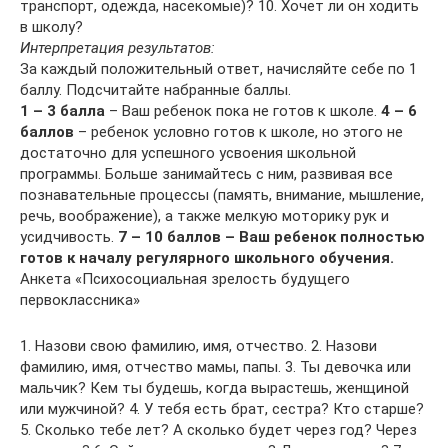
транспорт, одежда, насекомые)? 10. Хочет ли он ходить
в школу?
Интерпретация результатов:
За каждый положительный ответ, начисляйте себе по 1
баллу. Подсчитайте набранные баллы.
1 – 3 балла
– Ваш ребенок пока не готов к школе.
4 – 6
баллов
– ребенок условно готов к школе, но этого не
достаточно для успешного усвоения школьной
программы. Больше занимайтесь с ним, развивая все
познавательные процессы (память, внимание, мышление,
речь, воображение), а также мелкую моторику рук и
усидчивость.
7 – 10 баллов – Ваш ребенок полностью
готов к началу регулярного школьного обучения.
Анкета «Психосоциальная зрелость будущего
первоклассника»
1. Назови свою фамилию, имя, отчество. 2. Назови
фамилию, имя, отчество мамы, папы. 3. Ты девочка или
мальчик? Кем ты будешь, когда вырастешь, женщиной
или мужчиной? 4. У тебя есть брат, сестра? Кто старше?
5. Сколько тебе лет? А сколько будет через год? Через