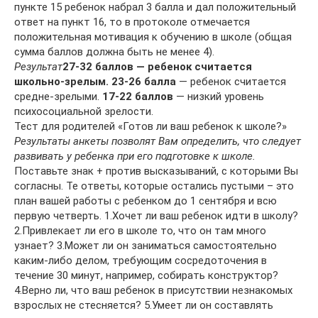
пункте 15 ребенок набрал 3 балла и дал положительный
ответ на пункт 16, то в протоколе отмечается
положительная мотивация к обучению в школе (общая
сумма баллов должна быть не менее 4).
Результат
27-32 баллов — ребенок считается
школьно-зрелым.
23-26 балла
— ребенок считается
средне-зрелыми.
17-22 баллов
— низкий уровень
психосоциальной зрелости.
Тест для родителей «Готов ли ваш ребенок к школе?»
Результаты анкеты позволят Вам определить, что следует
развивать у ребенка при его подготовке к школе.
Поставьте знак + против высказываний, с которыми Вы
согласны. Те ответы, которые остались пустыми – это
план вашей работы с ребенком до 1 сентября и всю
первую четверть. 1.Хочет ли ваш ребенок идти в школу?
2.Привлекает ли его в школе то, что он там много
узнает? 3.Может ли он заниматься самостоятельно
каким-либо делом, требующим сосредоточения в
течение 30 минут, например, собирать конструктор?
4.Верно ли, что ваш ребенок в присутствии незнакомых
взрослых не стесняется? 5.Умеет ли он составлять