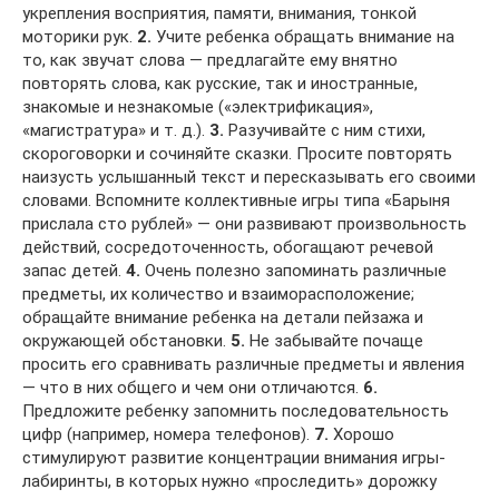
укрепления восприятия, памяти, внимания, тонкой
моторики рук.
2.
Учите ребенка обращать внимание на
то, как звучат слова — предлагайте ему внятно
повторять слова, как русские, так и иностранные,
знакомые и незнакомые («электрификация»,
«магистратура» и т. д.).
3.
Разучивайте с ним стихи,
скороговорки и сочиняйте сказки. Просите повторять
наизусть услышанный текст и пересказывать его своими
словами. Вспомните коллективные игры типа «Барыня
прислала сто рублей» — они развивают произвольность
действий, сосредоточенность, обогащают речевой
запас детей.
4.
Очень полезно запоминать различные
предметы, их количество и взаиморасположение;
обращайте внимание ребенка на детали пейзажа и
окружающей обстановки.
5.
Не забывайте почаще
просить его сравнивать различные предметы и явления
— что в них общего и чем они отличаются.
6.
Предложите ребенку запомнить последовательность
цифр (например, номера телефонов).
7.
Хорошо
стимулируют развитие концентрации внимания игры-
лабиринты, в которых нужно «проследить» дорожку