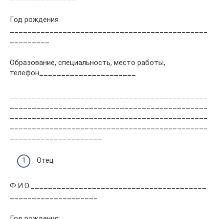
Год рождения
_____________________________________________
_________
Образование, специальность, место работы,
телефон______________________
_____________________________________________
_____________________________________________
_____________________________________________
_____________________________________________
_____________________
Отец
Ф.И.О.________________________________________
____________________
Год рождения