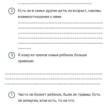
__________________________________
Есть ли в семье другие дети, их возраст, каковы
взаимоотношения с ними
_______________________________________
_______________________________________
_______________________________________
_______________________________________
_______________________________________
______
К кому из членов семьи ребенок больше
привязан
_____________________________________________
_____________________________________________
____________________________________________
Часто ли болеет ребенок, были ли травмы. Есть
ли аллергия, если есть, то на что