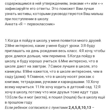
содержащимся в ней утверждениям, знаками «+» или «-»
зафиксируйте его ответы. Это поможет Вам лучше
узнать мотивы, которыми руководствуются Ваш малыш
при поступлении в школу.
Анкета «Я — первоклассник»
1.Когда я пойду в школу, у меня появится много друзей.
2.Мне интересно, какие у меня будут уроки. 3.Я буду
приглашать на день рождения весь класс. 4.Я хочу, чтобы
урок длился дольше, чем перемена. 5.Когда пойду в
школу, я буду хорошо учиться. 6.Мне интересно, что в
школе дают на завтрак. 7.Самое лучшее в школе, это
каникулы. 8.Мне кажется, что в школе интереснее, чем в
саду (дома). 9.Главное, что в школу носят рюкзак с
книгами, тетрадками, ручками и карандашами. 10.Хочу
всему научиться. 11.Не хочу ходить в детский сад. 12.Я
хочу в школу, потому что мои друзья тоже идут туда.
13.Если бы я мог (могла), я пошел (пошла) бы в школу ещё
в прошлом году.
Если ребенок согласился с пунктами:
2,4,5,8,10,13
–