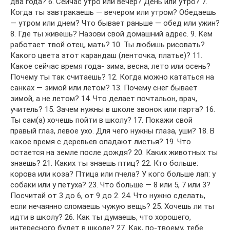
два года? 6. Сейчас утро или вечер? День или утро? 7.
Когда ты завтракаешь — вечером или утром? Обедаешь
— утром или днем? Что бывает раньше — обед или ужин?
8. Где ты живешь? Назови свой домашний адрес. 9. Кем
работает твой отец, мать? 10. Ты любишь рисовать?
Какого цвета этот карандаш (ленточка, платье)? 11.
Какое сейчас время года- зима, весна, лето или осень?
Почему ты так считаешь? 12. Когда можно кататься на
санках — зимой или летом? 13. Почему снег бывает
зимой, а не летом? 14. Что делает почтальон, врач,
учитель? 15. Зачем нужны в школе звонок или парта? 16.
Ты сам(а) хочешь пойти в школу? 17. Покажи свой
правый глаз, левое ухо. Для чего нужны глаза, уши? 18. В
какое время с деревьев опадают листья? 19. Что
остается на земле после дождя? 20. Каких животных ты
знаешь? 21. Каких ты знаешь птиц? 22. Кто больше:
корова или коза? Птица или пчела? У кого больше лап: у
собаки или у петуха? 23. Что больше — 8 или 5, 7 или 3?
Посчитай от 3 до 6, от 9 до 2. 24. Что нужно сделать,
если нечаянно сломаешь чужую вещь? 25. Хочешь ли ты
идти в школу? 26. Как ты думаешь, что хорошего,
интересного будет в школе? 27. Как, по-твоему, тебе