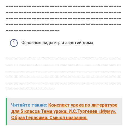
_____________________________________________
_____________________________________________
_____________________________________________
_____________________________________________
_____________________
Основные виды игр и занятий дома
_____________________________________________
_____________________________________________
_____________________________________________
_____________________________________________
_____________________________________________
___________________
Читайте также:
Конспект урока по литературе
для 5 класса Тема урока: И.С.Тургенев «Муму».
Образ Герасима. Смысл названия.