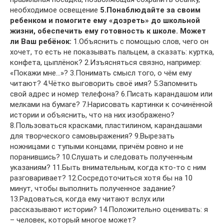
необходимое освещение
5.Понаблюдайте за своим
ребенком и помогите ему «дозреть» до школьной
жизни, обеспечить ему готовность к школе.
Может
ли Ваш ребёнок:
1.Объяснить с помощью слов, чего он
хочет, то есть не показывать пальцем, а сказать: куртка,
конфета, цыплёнок? 2.Изъясняться связно, например:
«Покажи мне…»? 3.Понимать смысл того, о чём ему
читают? 4.Чётко выговорить своё имя? 5.Запомнить
свой адрес и номер телефона? 6.Писать карандашом или
мелками на бумаге? 7.Нарисовать картинки к сочинённой
истории и объяснить, что на них изображено?
8.Пользоваться красками, пластилином, карандашами
для творческого самовыражения? 9.Вырезать
ножницами с тупыми концами, причём ровно и не
поранившись? 10.Слушать и следовать полученным
указаниям? 11.Быть внимательным, когда кто-то с ним
разговаривает? 12.Сосредоточиться хотя бы на 10
минут, чтобы выполнить полученное задание?
13.Радоваться, когда ему читают вслух или
рассказывают истории? 14.Положительно оценивать: я
– человек, который многое может?