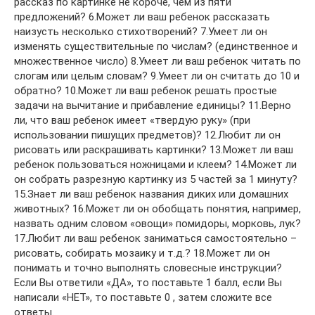
рассказ по картинке не короче, чем из пяти
предложений? 6.Может ли ваш ребенок рассказать
наизусть несколько стихотворений? 7.Умеет ли он
изменять существительные по числам? (единственное и
множественное число) 8.Умеет ли ваш ребенок читать по
слогам или целым словам? 9.Умеет ли он считать до 10 и
обратно? 10.Может ли ваш ребенок решать простые
задачи на вычитание и прибавление единицы? 11.Верно
ли, что ваш ребенок имеет «твердую руку» (при
использовании пишущих предметов)? 12.Любит ли он
рисовать или раскрашивать картинки? 13.Может ли ваш
ребенок пользоваться ножницами и клеем? 14.Может ли
он собрать разрезную картинку из 5 частей за 1 минуту?
15.Знает ли ваш ребенок названия диких или домашних
животных? 16.Может ли он обобщать понятия, например,
назвать одним словом «овощи» помидоры, морковь, лук?
17.Любит ли ваш ребенок заниматься самостоятельно –
рисовать, собирать мозаику и т.д.? 18.Может ли он
понимать и точно выполнять словесные инструкции?
Если Вы ответили «ДА», то поставьте 1 балл, если Вы
написали «НЕТ», то поставьте 0 , затем сложите все
ответы.