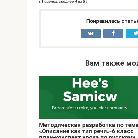
(
1
оценка, среднее
4
из
5
)
Понравилась стать
Вам также мо
Методическая разработка по теме
«Описание как тип речи»-6 класс
план-конспект урока по русскому