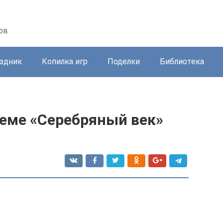
ов
здник
Копилка игр
Поделки
Библиотека
теме «Серебряный век»