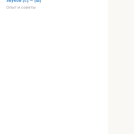
звуков [с] — [ш]
Опыт и советы