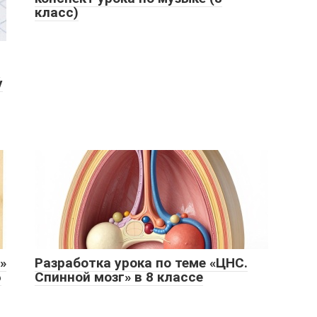
класс)
я
у
»
Разработка урока по теме «ЦНС.
6
Спинной мозг» в 8 классе