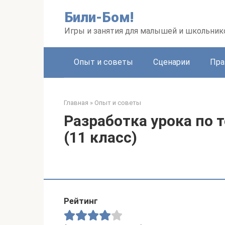
Перейти
Били-Бом!
к
контенту
Игры и занятия для малышей и школьник
Опыт и советы
Сценарии
Пра
Главная
»
Опыт и советы
Разработка урока по 
(11 класс)
Рейтинг