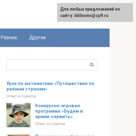
Для любых предложений по
сайту: biliboms@cp9.ru
Разное
Другое
Поиск:
Урок по математике «Путешествие по
разным странам»
Опыт и советы
Конкурсно-игровая
программа «Будем в
армии служить»
Опыт и советы