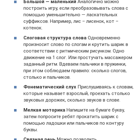
Большой — маленький
Аналогично можно
построить игру, если преобразовывать слова с
помощью уменьшительно — ласкательных
суффиксов. Например, лис – лисенок, кот –
котенок.
Слоговая структура слова
Одновременно
произносит слово по слогам и крутить шарик в
соответствии с ритмическим рисунком. Одно
движение на 1 слог. Или простучать массажером
заданный ритм. Вдеваем пальчики в пружинки,
при этом соблюдаем правило: сколько слогов,
столько и пальчиков.
Фонематический слух
Прислушиваясь к словам,
которые называет взрослый, проехать столько
звуковых дорожек, сколько звуков в слове.
Мелкая моторика
Напишите на бумаге букву,
затем попросите ребят прокатить шарик с
помощью ладошки или пальчиков по контуру
буквы.
Связная речь
Можно позволить