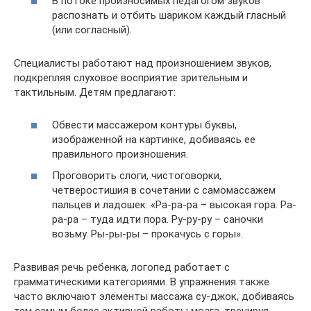
В потоке произносимых педагогом звуков
распознать и отбить шариком каждый гласный
(или согласный).
Специалисты работают над произношением звуков,
подкрепляя слуховое восприятие зрительным и
тактильным. Детям предлагают:
Обвести массажером контуры буквы,
изображенной на картинке, добиваясь ее
правильного произношения.
Проговорить слоги, чистоговорки,
четверостишия в сочетании с самомассажем
пальцев и ладошек: «Ра-ра-ра – высокая гора. Ра-
ра-ра – туда идти пора. Ру-ру-ру – саночки
возьму. Ры-ры-ры – прокачусь с горы».
Развивая речь ребенка, логопед работает с
грамматическими категориями. В упражнения также
часто включают элементы массажа су-джок, добиваясь