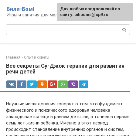
Перейти
Били-Бом!
Для любых предложений по
к
Игры и занятия для малышей и школьников
сайту: biliboms@cp9.ru
контенту
Поиск:
Главная
»
Опыт и советы
Все секреты Су-Джок терапии для развития
речи детей
Научные исследования говорят о том, что фундамент
физического и психического здоровья человека
закладывается еще в раннем детстве, а точнее в первые
семь лет жизни ребенка. Именно в этот период
происходит становление внутренних органов и систем,
совершенствуется иммунная защита, развиваются такие