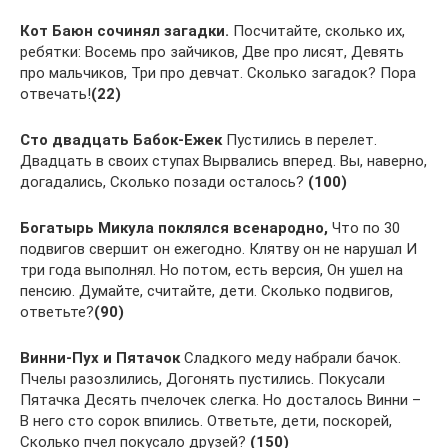
Кот Баюн сочинял загадки.
Посчитайте, сколько их,
ребятки: Восемь про зайчиков, Две про лисят, Девять
про мальчиков, Три про девчат. Сколько загадок? Пора
отвечать!
(22)
Сто двадцать Бабок-Ежек
Пустились в перелет.
Двадцать в своих ступах Вырвались вперед. Вы, наверно,
догадались, Сколько позади осталось?
(100)
Богатырь Микула поклялся всенародно,
Что по 30
подвигов свершит он ежегодно. Клятву он не нарушал И
три года выполнял. Но потом, есть версия, Он ушел на
пенсию. Думайте, считайте, дети. Сколько подвигов,
ответьте?
(90)
Винни-Пух и Пятачок
Сладкого меду набрали бачок.
Пчелы разозлились, Догонять пустились. Покусали
Пятачка Десять пчелочек слегка. Но досталось Винни –
В него сто сорок впились. Ответьте, дети, поскорей,
Сколько пчел покусало друзей?
(150)