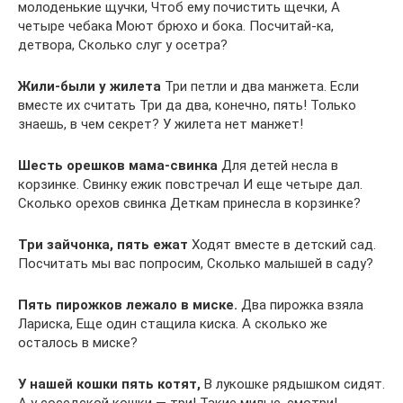
молоденькие щучки, Чтоб ему почистить щечки, А
четыре чебака Моют брюхо и бока. Посчитай-ка,
детвора, Сколько слуг у осетра?
Жили-были у жилета
Три петли и два манжета. Если
вместе их считать Три да два, конечно, пять! Только
знаешь, в чем секрет? У жилета нет манжет!
Шесть орешков мама-свинка
Для детей несла в
корзинке. Свинку ежик повстречал И еще четыре дал.
Сколько орехов свинка Деткам принесла в корзинке?
Три зайчонка, пять ежат
Ходят вместе в детский сад.
Посчитать мы вас попросим, Сколько малышей в саду?
Пять пирожков лежало в миске.
Два пирожка взяла
Лариска, Еще один стащила киска. А сколько же
осталось в миске?
У нашей кошки пять котят,
В лукошке рядышком сидят.
А у соседской кошки — три! Такие милые, смотри!