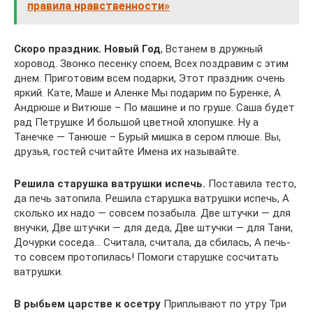
правила нравственности»
Скоро праздник. Новый Год
, Встанем в дружный
хоровод. Звонко песенку споем, Всех поздравим с этим
днем. Приготовим всем подарки, Этот праздник очень
яркий. Кате, Маше и Аленке Мы подарим по Буренке, А
Андрюше и Витюше – По машине и по груше. Саша будет
рад Петрушке И большой цветной хлопушке. Ну а
Танечке — Танюше – Бурый мишка в сером плюше. Вы,
друзья, гостей считайте Имена их называйте.
Решила старушка ватрушки испечь.
Поставила тесто,
да печь затопила. Решила старушка ватрушки испечь, А
сколько их надо — совсем позабыла. Две штучки — для
внучки, Две штучки — для деда, Две штучки — для Тани,
Дочурки соседа… Считала, считала, да сбилась, А печь-
то совсем протопилась! Помоги старушке сосчитать
ватрушки.
В рыбьем царстве к осетру
Приплывают по утру Три