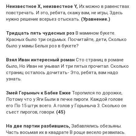
Неизвестное X, неизвестное Y,
Их можно в равенствах
повстречать. И это, ребята, скажу вам, не игры, Здесь
нужно решение всерьез отыскать.
(Уравнение.)
Тридцать пять чудесных роз
В мамином букете.
Красных было три седьмых. Посчитайте, дети, Сколько
было у мамы Белых роз в букете?
Взял Иван интересный роман
Сто страниц в романе
было, Но Иван не унывал И три пятых прочитал. Сколько
страниц осталось дочитать- Это, ребята, вам надо
узнать.
Змей Горыныч к Бабке Ежке
Торопился по дорожке,
Потому что у Яги Были в печке пироги. Каждой голове
его По 15 штук всего. А голов у Горыныча 3. Сколько он
съест пирогов, говори.
(45)
На две партии разбившись,
Забавлялись обезьяны.
Часть восьмая их в квадрате В роще весело резвилась.