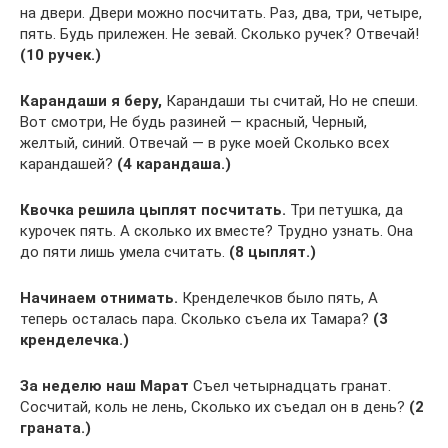
на двери. Двери можно посчитать. Раз, два, три, четыре,
пять. Будь прилежен. Не зевай. Сколько ручек? Отвечай!
(10 ручек.)
Карандаши я беру,
Карандаши ты считай, Но не спеши.
Вот смотри, Не будь разиней — красный, Черный,
желтый, синий. Отвечай — в руке моей Сколько всех
карандашей?
(4 карандаша.)
Квочка решила цыплят посчитать.
Три петушка, да
курочек пять. А сколько их вместе? Трудно узнать. Она
до пяти лишь умела считать.
(8 цыплят.)
Начинаем отнимать.
Кренделечков было пять, А
теперь осталась пара. Сколько съела их Тамара?
(3
кренделечка.)
За неделю наш Марат
Съел четырнадцать гранат.
Сосчитай, коль не лень, Сколько их съедал он в день?
(2
граната.)