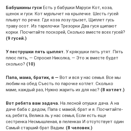
Бабушкины гуси
Есть у бабушки Маруси Кот, коза,
щенок и гуси. Кот мурлычет на крылечке. Шесть гусей
плывут по речке. Где коза лозу грызет, Щиплет гусь
траву осот. Из тарелочки Трезорки Два гуся щипают
корки. Посчитайте поскорей, Сколько вместе всех гусей?
(9 гусей.)
У пеструшки пять цыплят.
У крякушки пять утят. Пять
плюс пять, — Спросил Николка, — Это ж вместе будет
сколько?
(10)
Папа, мама, братик, я —
Вот и вся у нас семья. Все мы
любим на обед Съесть по парочке котлет. Сколько
маме, каждый раз, Нужно жарить их для нас?
(8 котлет.)
Вот ребята вам задача.
На лесной опушке дача. А на
даче баба с дедом, Папа с мамой, брат и я. Посчитайте-
ка, ребята, Велика ль у нас семья, Если есть еще
сестренка Несмышленая, в пеленках И отсутствует один
Самый старший брат Вадим.
(8 человек.)