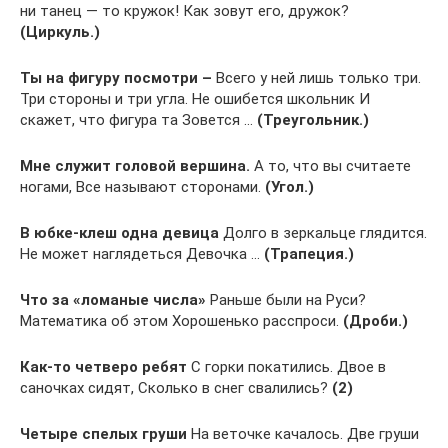
ни танец — то кружок! Как зовут его, дружок?
(Циркуль.)
Ты на фигуру посмотри –
Всего у ней лишь только три.
Три стороны и три угла. Не ошибется школьник И
скажет, что фигура та Зовется …
(Треугольник.)
Мне служит головой вершина.
А то, что вы считаете
ногами, Все называют сторонами.
(Угол.)
В юбке-клеш одна девица
Долго в зеркальце глядится.
Не может наглядеться Девочка …
(Трапеция.)
Что за «ломаные числа»
Раньше были на Руси?
Математика об этом Хорошенько расспроси.
(Дроби.)
Как-то четверо ребят
С горки покатились. Двое в
саночках сидят, Сколько в снег свалились?
(2)
Четыре спелых груши
На веточке качалось. Две груши