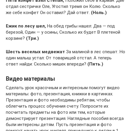
Пять конфет взял Степан,
Положил себе в карман. Две
отдал сестричке Оле, Угостил тремя он Колю. Сколько
же себе конфет Он оставил? Дай ответ.
(Ноль.)
Ежик по лесу шел,
На обед грибы нашел: Два — под
березой, Один — у осины, Сколько их будет В плетеной
корзине?
(Три.)
Шесть веселых медвежат
За малиной в лес спешат. Но
один малыш устал: От товарищей отстал. А теперь
ответ найди: Сколько мишек впереди?
(Пять.)
Видео материалы
Сделать урок красочным и интересным помогут видео
материалы: фото, презентация, книжки в картинках.
Презентация и фото необходимы ребятам, чтобы
облегчить процесс обучения счету. Попросите их
посчитать предметы на фото или тем, которые
демонстрирует презентация. Наглядные пособия всегда
были интересны детям. Пусть презентация и фото
помогут начать урок учителя, пришедшего к детям в 1