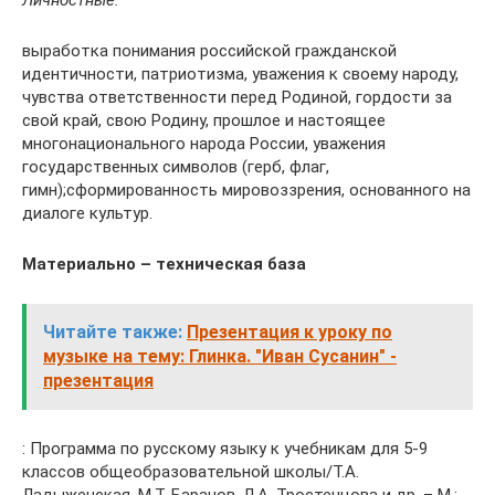
выработка понимания российской гражданской
идентичности, патриотизма, уважения к своему народу,
чувства ответственности перед Родиной, гордости за
свой край, свою Родину, прошлое и настоящее
многонационального народа России, уважения
государственных символов (герб, флаг,
гимн);сформированность мировоззрения, основанного на
диалоге культур.
Материально – техническая база
Читайте также:
Презентация к уроку по
музыке на тему: Глинка. "Иван Сусанин" -
презентация
: Программа по русскому языку к учебникам для 5-9
классов общеобразовательной школы/Т.А.
Ладыженская, М.Т. Баранов, Л.А. Тростенцова и др. – М.: