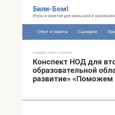
Перейти
Били-Бом!
к
контенту
Игры и занятия для малышей и школьник
Опыт и советы
Сценарии
Пра
Главная
»
Опыт и советы
Конспект НОД для вт
образовательной обл
развитие» «Поможем 