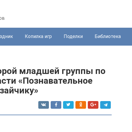
ов
здник
Копилка игр
Поделки
Библиотека
орой младшей группы по
асти «Познавательное
зайчику»