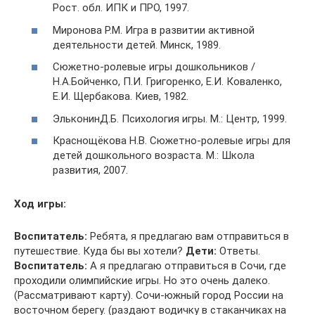
Рост. обл. ИПК и ПРО, 1997.
Миронова Р.М. Игра в развитии активной
деятельности детей. Минск, 1989.
Сюжетно-ролевые игры дошкольников /
Н.А.Бойченко, П.И. Григоренко, Е.И. Коваленко,
Е.И. Щербакова. Киев, 1982.
ЭльконинД.Б. Психология игры. М.: Центр, 1999.
Краснощёкова Н.В. Сюжетно-ролевые игры для
детей дошкольного возраста. М.: Школа
развития, 2007.
Ход игры:
Воспитатель:
Ребята, я предлагаю вам отправиться в
путешествие. Куда бы вы хотели?
Дети:
Ответы.
Воспитатель:
А я предлагаю отправиться в Сочи, где
проходили олимпийские игры. Но это очень далеко.
(Рассматривают карту). Сочи-южный город России на
восточном берегу. (раздают водичку в стаканчиках на