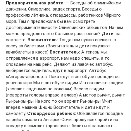
Предварительная работа:
— Беседы об олимпийском
движении. Символике, видах спорта. Беседы о
профессиях лётчика, стюардессы, работников Чёрного
моря. Там я предложила бы вам осмотреть
достопримечательности Олимпийских объектов. На чём
можно преодолеть это большое расстояние?
Дети:
на
самолёте.
Воспитатель:
Тогда нам нужно спешить в
кассу за билетами. (Воспитатель и дети покупают
авиабилеты в кассе)
Воспитатель:
А теперь мы
отправляемся в аэропорт, нам надо спешить, а то
опоздаем на наш рейс. Делают из лавочек автобус,
выбирается водитель, едут в аэропорт. Автобус
«Ангарск-аэропорт» Пока едут в автобусе проводится
речевая игра Мы в автобусе сидим И в окошечко глядим
(хлопают ладонями по коленям) Весело глядим
(повороты головы вправо и влево) А мотор рычит, рычит
Ры-ры-ры-ры На кого то он ворчит Ры-ры-ры Мчит
вперёд машина Ш-ш-ш Воспитатель и дети идут к
самолёту.
Стюардесса ребёнок:
Объявляется посадка
на рейс самолёта Ангарск-Сочи, прошу всех пройти на
посадку в самолёт (проверяют билеты и называют