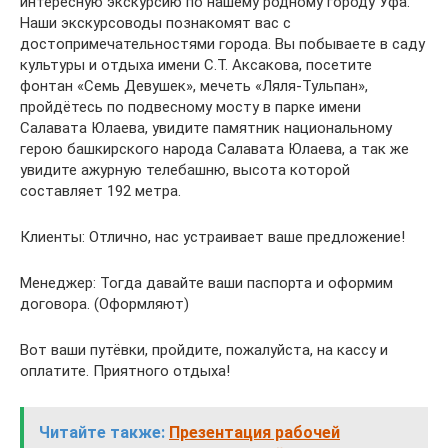
интересную экскурсию по нашему родному городу Уфа.
Наши экскурсоводы познакомят вас с
достопримечательностями города. Вы побываете в саду
культуры и отдыха имени С.Т. Аксакова, посетите
фонтан «Семь Девушек», мечеть «Ляля-Тульпан»,
пройдётесь по подвесному мосту в парке имени
Салавата Юлаева, увидите памятник национальному
герою башкирского народа Салавата Юлаева, а так же
увидите ажурную телебашню, высота которой
составляет 192 метра.
Клиенты: Отлично, нас устраивает ваше предложение!
Менеджер: Тогда давайте ваши паспорта и оформим
договора. (Оформляют)
Вот ваши путёвки, пройдите, пожалуйста, на кассу и
оплатите. Приятного отдыха!
Читайте также:
Презентация рабочей