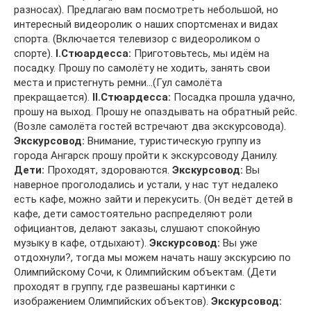
разносах). Предлагаю вам посмотреть небольшой, но
интересный видеоролик о наших спортсменах и видах
спорта. (Включается телевизор с видеороликом о
спорте).
I
.Стюардесса:
Приготовьтесь, мы идём на
посадку. Прошу по самолёту не ходить, занять свои
места и пристегнуть ремни…(Гул самолёта
прекращается).
II
.Стюардесса:
Посадка прошла удачно,
прошу на выход. Прошу не опаздывать на обратный рейс.
(Возле самолёта гостей встречают два экскурсовода).
Экскурсовод:
Внимание, туристическую группу из
города Ангарск прошу пройти к экскурсоводу Данилу.
Дети:
Проходят, здороваются.
Экскурсовод:
Вы
наверное проголодались и устали, у нас тут недалеко
есть кафе, можно зайти и перекусить. (Он ведёт детей в
кафе, дети самостоятельно распределяют роли
официантов, делают заказы, слушают спокойную
музыку в кафе, отдыхают).
Экскурсовод:
Вы уже
отдохнули?, тогда мы можем начать нашу экскурсию по
Олимпийскому Сочи, к Олимпийским объектам. (Дети
проходят в группу, где развешаны картинки с
изображением Олимпийских объектов).
Экскурсовод: