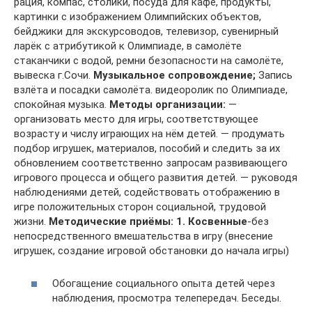
рация, компас, столики, посуда для кафе, продукты,
картинки с изображением Олимпийских объектов,
бейджики для экскурсоводов, телевизор, сувенирный
ларёк с атрибутикой к Олимпиаде, в самолёте
стаканчики с водой, ремни безопасности на самолёте,
вывеска г.Сочи.
Музыкальное сопровождение;
Запись
взлёта и посадки самолёта. видеоролик по Олимпиаде,
спокойная музыка.
Методы организации:
—
организовать место для игры, соответствующее
возрасту и числу играющих на нём детей. — продумать
подбор игрушек, материалов, пособий и следить за их
обновлением соответственно запросам развивающего
игрового процесса и общего развития детей. — руководя
наблюдениями детей, содействовать отображению в
игре положительных сторон социальной, трудовой
жизни.
Методические приёмы:
1. Косвенные
-без
непосредственного вмешательства в игру (внесение
игрушек, создание игровой обстановки до начала игры)
Обогащение социального опыта детей через
наблюдения, просмотра телепередач. Беседы.