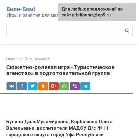
Перейти
Били-Бом!
Для любых предложений по
к
Игры и занятия для малышей и школьников
сайту: biliboms@cp9.ru
контенту
Поиск:
Главная
»
Опыт и советы
Сюжетно-ролевая игра «Туристическое
агенство» в подготовительной группе
Бунина ДиляМузамировна, Корбашова Ольга
Валеоьевна, воспитатели МАДОУ Д/с № 11
городского округа город Уфа Республики