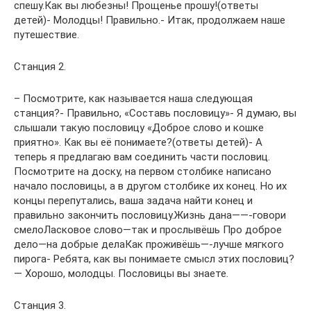
спешу.Как вы любезны! Прощенье прошу!(ответы
детей)- Молодцы! Правильно.- Итак, продолжаем наше
путешествие.
Станция 2.
– Посмотрите, как называется наша следующая
станция?- Правильно, «Составь пословицу»- Я думаю, вы
слышали такую пословицу «Доброе слово и кошке
приятно». Как вы её понимаете?(ответы детей)- А
теперь я предлагаю вам соединить части пословиц.
Посмотрите на доску, на первом столбике написано
начало пословицы, а в другом столбике их конец. Но их
концы перепутались, ваша задача найти конец и
правильно закончить пословицу.Жизнь дана——-говори
смелоЛасковое слово—так и прослывёшь Про доброе
дело—на добрые делаКак проживёшь—-лучше мягкого
пирога- Ребята, как вы понимаете смысл этих пословиц?
— Хорошо, молодцы. Пословицы вы знаете.
Станция 3.