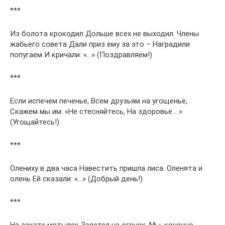
***
Из болота крокодил Дольше всех не выходил. Члены
жабьего совета Дали приз ему за это – Наградили
попугаем И кричали: «…» (Поздравляем!)
***
Если испечем печенье, Всем друзьям на угощенье,
Скажем мы им: «Не стесняйтесь, На здоровье …»
(Угощайтесь!)
***
Олениху в два часа Навестить пришла лиса. Оленята и
олень Ей сказали: «…» (Добрый день!)
***
На закате мотылек Залетел на огонек. Мы, конечно,