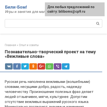
Перейти
Били-Бом!
Для любых предложений по
к
Игры и занятия для малышей и школьников
сайту: biliboms@cp9.ru
контенту
Поиск:
Главная
»
Опыт и советы
Познавательно-творческий проект на тему
«Вежливые слова»
Русская речь наполнена вежливыми (волшебными)
словами, несущими добро, радость, надежду
человечеству. Произношение полезных фраз делает
людей отзывчивее, мягче, культурнее. Допустим
отсутствие вежливых выражений русского языка.
Моментально последуют значимые изменения.