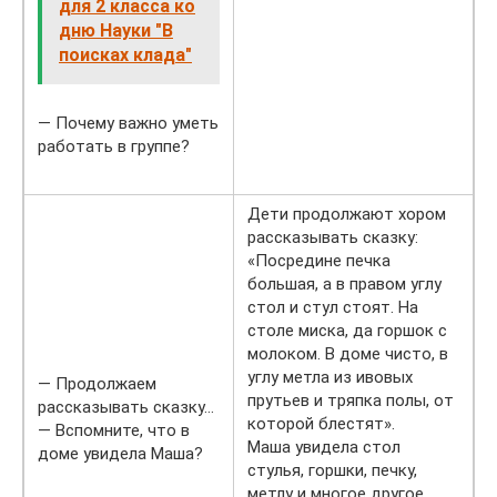
для 2 класса ко
дню Науки "В
поисках клада"
— Почему важно уметь
работать в группе?
Дети продолжают хором
рассказывать сказку:
«Посредине печка
большая, а в правом углу
стол и стул стоят. На
столе миска, да горшок с
молоком. В доме чисто, в
углу метла из ивовых
— Продолжаем
прутьев и тряпка полы, от
рассказывать сказку…
которой блестят».
— Вспомните, что в
Маша увидела стол
доме увидела Маша?
стулья, горшки, печку,
метлу и многое другое.