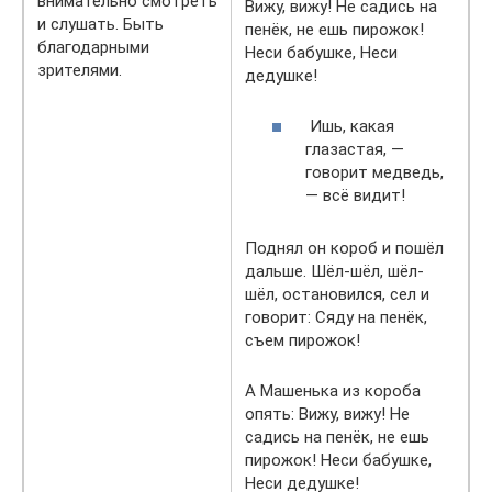
внимательно смотреть
Вижу, вижу! Не садись на
и слушать. Быть
пенёк, не ешь пирожок!
благодарными
Неси бабушке, Неси
зрителями.
дедушке!
Ишь, какая
глазастая, —
говорит медведь,
— всё видит!
Поднял он короб и пошёл
дальше. Шёл-шёл, шёл-
шёл, остановился, сел и
говорит: Сяду на пенёк,
съем пирожок!
А Машенька из короба
опять: Вижу, вижу! Не
садись на пенёк, не ешь
пирожок! Неси бабушке,
Неси дедушке!