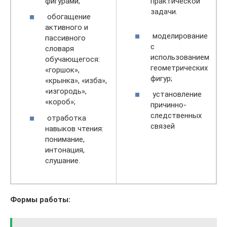
фигурами;
практической
задачи.
обогащение
активного и
моделирование
пассивного
с
словаря
использованием
обучающегося:
геометрических
«горшок»,
фигур;
«крынка», «изба»,
«изгородь»,
установление
«короб»;
причинно-
следственных
отработка
связей
навыков чтения:
понимание,
интонация,
слушание.
Формы работы: