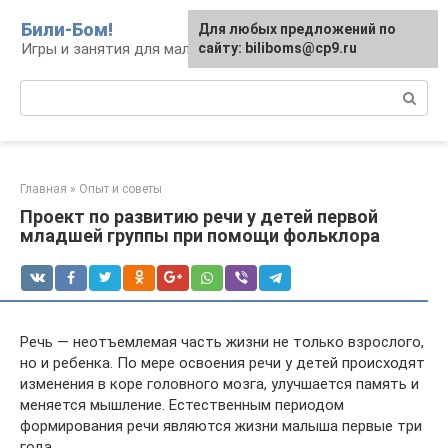
Перейти
Били-Бом!
Для любых предложений по
к
Игры и занятия для малышей и школьников
сайту: biliboms@cp9.ru
контенту
Поиск:
Главная
»
Опыт и советы
Проект по развитию речи у детей первой
младшей группы при помощи фольклора
Речь — неотъемлемая часть жизни не только взрослого,
но и ребенка. По мере освоения речи у детей происходят
изменения в коре головного мозга, улучшается память и
меняется мышление. Естественным периодом
формирования речи являются жизни малыша первые три
года.