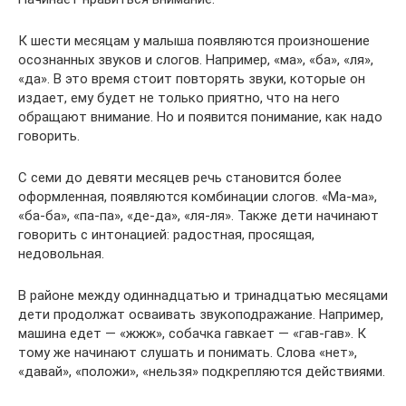
К шести месяцам у малыша появляются произношение
осознанных звуков и слогов. Например, «ма», «ба», «ля»,
«да». В это время стоит повторять звуки, которые он
издает, ему будет не только приятно, что на него
обращают внимание. Но и появится понимание, как надо
говорить.
С семи до девяти месяцев речь становится более
оформленная, появляются комбинации слогов. «Ма-ма»,
«ба-ба», «па-па», «де-да», «ля-ля». Также дети начинают
говорить с интонацией: радостная, просящая,
недовольная.
В районе между одиннадцатью и тринадцатью месяцами
дети продолжат осваивать звукоподражание. Например,
машина едет — «жжж», собачка гавкает — «гав-гав». К
тому же начинают слушать и понимать. Слова «нет»,
«давай», «положи», «нельзя» подкрепляются действиями.