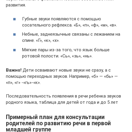
развития.
Губные звуки появляются с помощью
сосательного рефлекса. «Б», «п», «ф», «м», «в».
Небные, заднеязычные связаны с лежанием на
спине. «Г», «к», «х».
Мягкие пары из-за того, что язык больше
ротовой полости. «Сь», «зь», «нь».
Важно!
Дети осваивают новые звуки не сразу, а с
помощью переходных звуков. Например, «б» — «бь» —
«п», «г» -«гь»-«к».
Последовательность появления в речи ребенка звуков
родного языка, таблица для детей от года и до 5 лет
Примерный план для консультации
родителей по развитию речи в первой
младшей группе