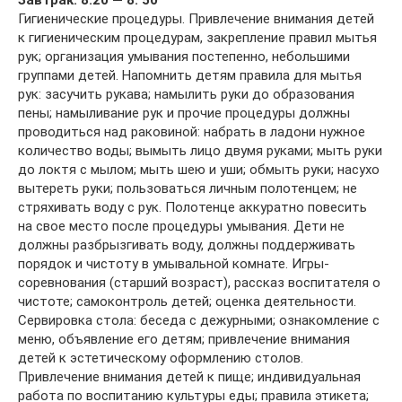
Гигиенические процедуры. Привлечение внимания детей
к гигиеническим процедурам, закрепление правил мытья
рук; организация умывания постепенно, небольшими
группами детей. Напомнить детям правила для мытья
рук: засучить рукава; намылить руки до образования
пены; намыливание рук и прочие процедуры должны
проводиться над раковиной: набрать в ладони нужное
количество воды; вымыть лицо двумя руками; мыть руки
до локтя с мылом; мыть шею и уши; обмыть руки; насухо
вытереть руки; пользоваться личным полотенцем; не
стряхивать воду с рук. Полотенце аккуратно повесить
на свое место после процедуры умывания. Дети не
должны разбрызгивать воду, должны поддерживать
порядок и чистоту в умывальной комнате. Игры-
соревнования (старший возраст), рассказ воспитателя о
чистоте; самоконтроль детей; оценка деятельности.
Сервировка стола: беседа с дежурными; ознакомление с
меню, объявление его детям; привлечение внимания
детей к эстетическому оформлению столов.
Привлечение внимания детей к пище; индивидуальная
работа по воспитанию культуры еды; правила этикета;