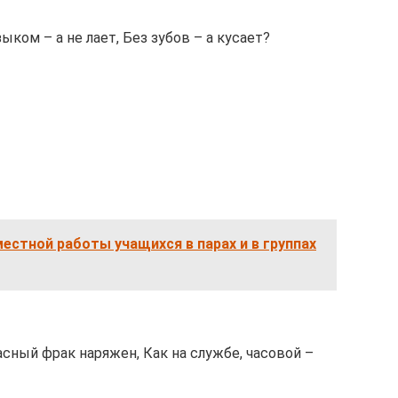
зыком – а не лает, Без зубов – а кусает?
естной работы учащихся в парах и в группах
расный фрак наряжен, Как на службе, часовой –