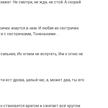
зажег. Не смотри, не жди, не стой. А скорей
ричек жмутся в нем. И любая из сестричек
ти с сестричками, Тоненькими …
 сильнее, Их огнем не испугать, Им к огню не
ти ест дрова, целый час, а, может два, ты его
 он становится врагом и сжигает всё кругом.