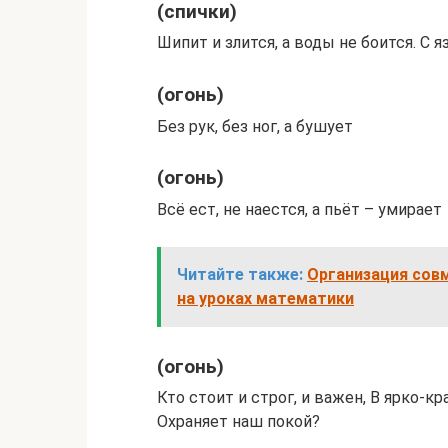
(спички)
Шипит и злится, а воды не боится. С я
(огонь)
Без рук, без ног, а бушует
(огонь)
Всё ест, не наестся, а пьёт – умирает
Читайте также:
Организация совм
на уроках математики
(огонь)
Кто стоит и строг, и важен, В ярко-к
Охраняет наш покой?