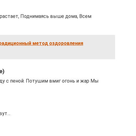
ырастает, Поднимаясь выше дома, Всем
традиционный метод оздоровления
е)
воду с пеной. Потушим вмиг огонь и жар Мы
овут…