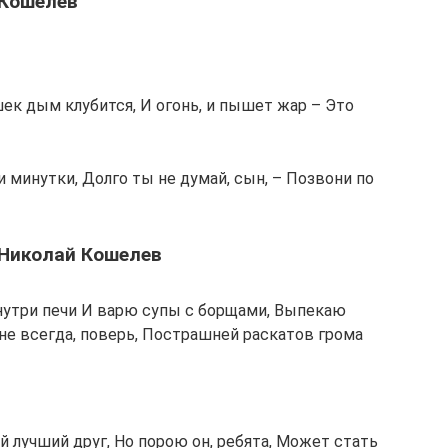
 Кошелев
шек дым клубится, И огонь, и пышет жар – Это
ни минутки, Долго ты не думай, сын, – Позвони по
: Николай Кошелев
нутри печи И варю супы с борщами, Выпекаю
мне всегда, поверь, Пострашней раскатов грома
й лучший друг, Но порою он, ребята, Может стать