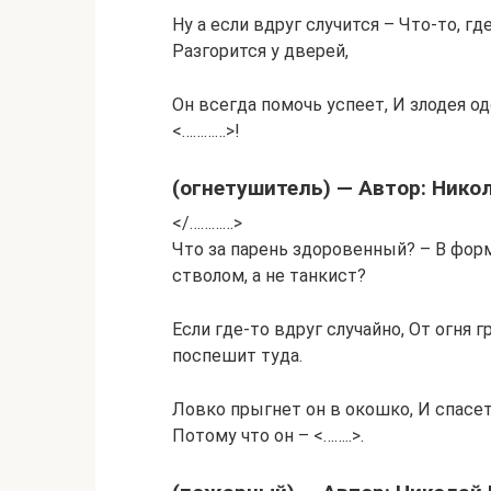
Ну а если вдруг случится – Что-то, г
Разгорится у дверей,
Он всегда помочь успеет, И злодея од
<…………>!
(огнетушитель) — Автор: Нико
</…………>
Что за парень здоровенный? – В форме
стволом, а не танкист?
Если где-то вдруг случайно, От огня 
поспешит туда.
Ловко прыгнет он в окошко, И спасет
Потому что он – <……..>.