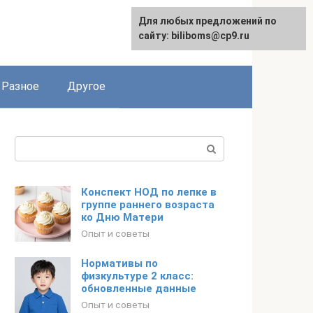
Для любых предложений по
сайту: biliboms@cp9.ru
Разное
Другое
Поиск:
Конспект НОД по лепке в
группе раннего возраста
ко Дню Матери
Опыт и советы
Нормативы по
физкультуре 2 класс:
обновленные данные
Опыт и советы