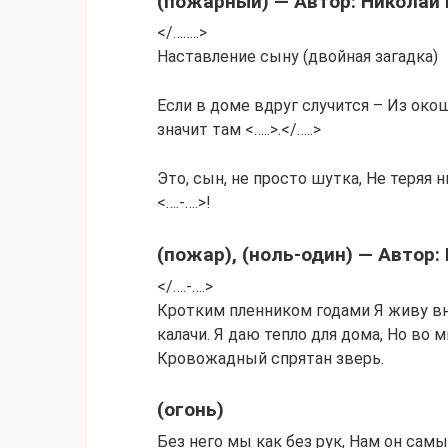
(пожарный) — Автор: Николай
</……..>
Наставление сыну (двойная загадка)
Если в доме вдруг случится – Из око
значит там <…..>.</…..>
Это, сын, не просто шутка, Не теряя 
<….-….>!
(пожар), (ноль-один) — Автор
</….-….>
Кротким пленником годами Я живу в
калачи. Я даю тепло для дома, Но во 
Кровожадный спрятан зверь.
(огонь)
Без него мы как без рук, Нам он самы