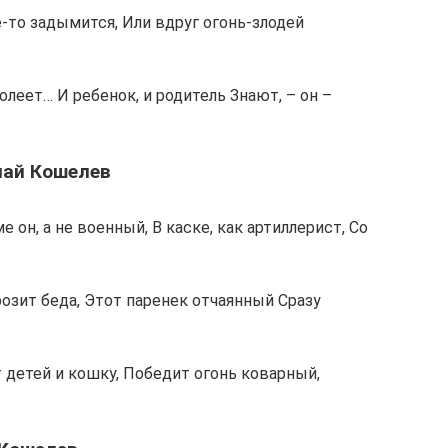
де-то задымится, Или вдруг огонь-злодей
олеет… И ребенок, и родитель Знают, – он –
лай Кошелев
 он, а не военный, В каске, как артиллерист, Со
грозит беда, Этот паренек отчаянный Сразу
 детей и кошку, Победит огонь коварный,