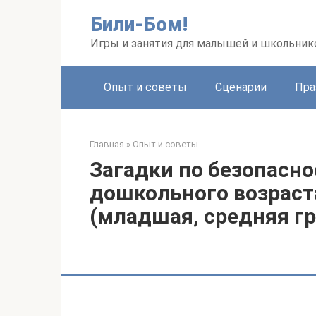
Перейти
Били-Бом!
к
контенту
Игры и занятия для малышей и школьник
Опыт и советы
Сценарии
Пра
Главная
»
Опыт и советы
Загадки по безопасн
дошкольного возраст
(младшая, средняя гр