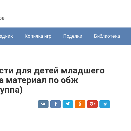
ов
здник
Копилка игр
Поделки
Библиотека
ости для детей младшего
а материал по обж
уппа)