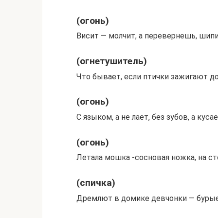
(огонь)
Висит — молчит, а перевернешь, шипи
(огнетушитель)
Что бывает, если птички зажигают д
(огонь)
С языком, а не лает, без зубов, а куса
(огонь)
Летала мошка -сосновая ножка, на ст
(спичка)
Дремлют в домике девчонки — буры