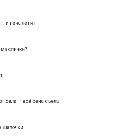
т, и пена летит
ома спички?
ет
ог села — всё сено съела
е шапочки